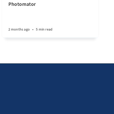
Photomator
2 months ago
•
5 min read