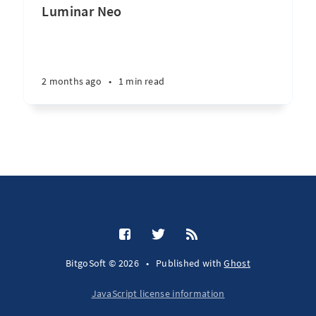
Luminar Neo
2 months ago
•
1 min read
BitgoSoft © 2026
•
Published with
Ghost
JavaScript license information