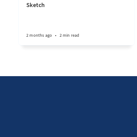
Sketch
2 months ago
•
2 min read