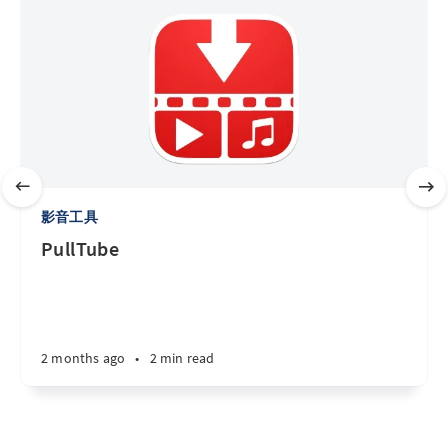
影音工具
PullTube
2 months ago
•
2 min read