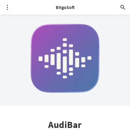
BitgoSoft
AudiBar