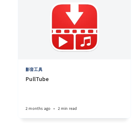
影音工具
PullTube
2 months ago
•
2 min read