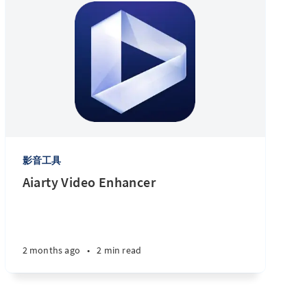
影音工具
Aiarty Video Enhancer
2 months ago
•
2 min read