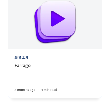
影音工具
Farrago
2 months ago
•
4 min read