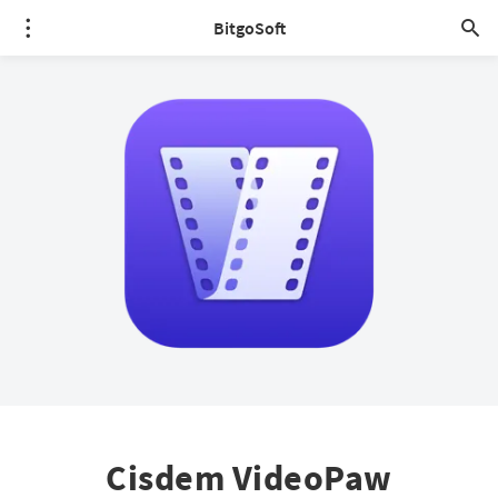
BitgoSoft
Cisdem VideoPaw