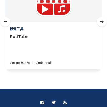
影音工具
PullTube
2 months ago
•
2 min read