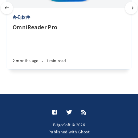
办公软件
OmniReader Pro
2 months ago
•
1 min read
BitgoSoft © 2026
Published with
Ghost