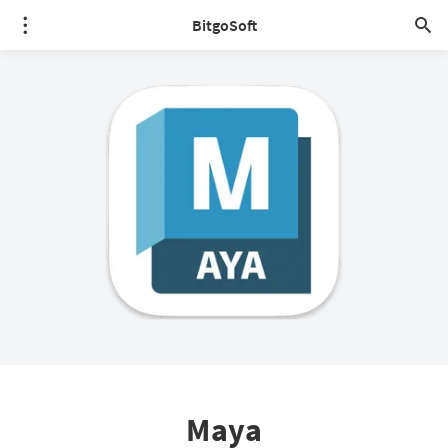
BitgoSoft
Maya