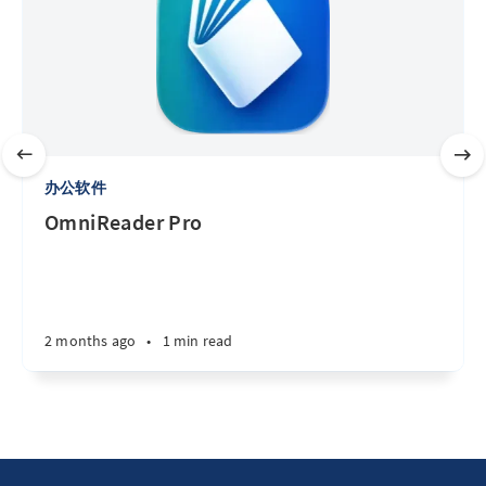
办公软件
OmniReader Pro
2 months ago
•
1 min read