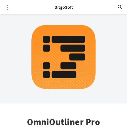
BitgoSoft
OmniOutliner Pro