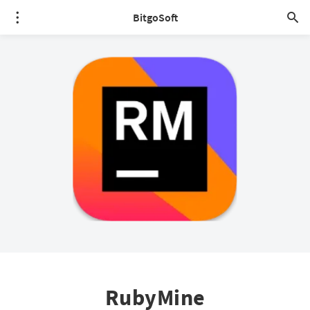
BitgoSoft
RubyMine