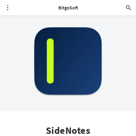
BitgoSoft
SideNotes