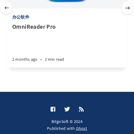
办公软件
OmniReader Pro
2 months ago
•
1 min read
BitgoSoft © 2026
Published with
Ghost